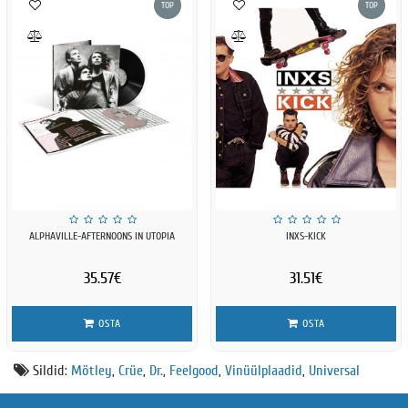
TOP
TOP
ALPHAVILLE-AFTERNOONS IN UTOPIA
INXS-KICK
35.57€
31.51€
OSTA
OSTA
Sildid:
Mötley
,
Crüe
,
Dr.
,
Feelgood
,
Vinüülplaadid
,
Universal