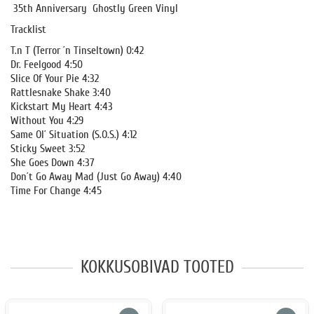
35th Anniversary Ghostly Green Vinyl
Tracklist
T.n T (Terror ´n Tinseltown) 0:42
Dr. Feelgood 4:50
Slice Of Your Pie 4:32
Rattlesnake Shake 3:40
Kickstart My Heart 4:43
Without You 4:29
Same Ol´ Situation (S.O.S.) 4:12
Sticky Sweet 3:52
She Goes Down 4:37
Don´t Go Away Mad (Just Go Away) 4:40
Time For Change 4:45
KOKKUSOBIVAD TOOTED