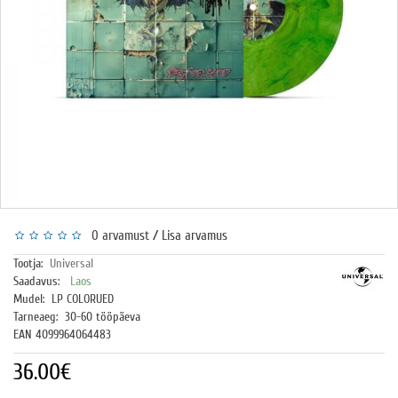
/
0 arvamust
Lisa arvamus
Tootja:
Universal
Saadavus:
Laos
Mudel:
LP COLORUED
Tarneaeg:
30-60 tööpäeva
EAN 4099964064483
36.00€