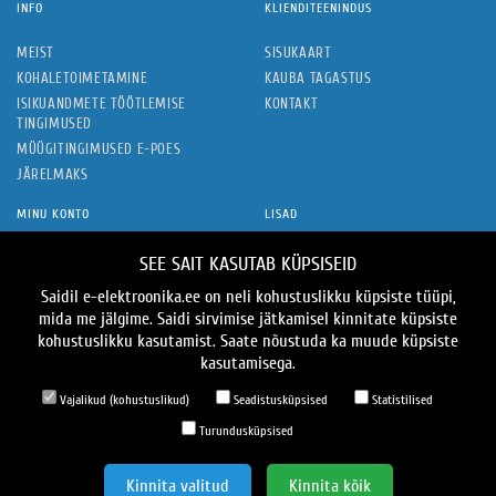
INFO
KLIENDITEENINDUS
MEIST
SISUKAART
KOHALETOIMETAMINE
KAUBA TAGASTUS
ISIKUANDMETE TÖÖTLEMISE
KONTAKT
TINGIMUSED
MÜÜGITINGIMUSED E-POES
JÄRELMAKS
MINU KONTO
LISAD
MINU KONTO
KAUBAMÄRGID
SEE SAIT KASUTAB KÜPSISEID
TELLIMUSTE AJALUGU
KINKEKAARDID
Saidil e-elektroonika.ee on neli kohustuslikku küpsiste tüüpi,
SOOVIDE NIMEKIRI
SOODUSPAKKUMISED
mida me jälgime. Saidi sirvimise jätkamisel kinnitate küpsiste
UUDISKIRI
kohustuslikku kasutamist. Saate nõustuda ka muude küpsiste
kasutamisega.
JÄLGI MEID
Vajalikud (kohustuslikud)
Seadistusküpsised
Statistilised
Turundusküpsised
MAKSEVIISID
Kinnita valitud
Kinnita kõik