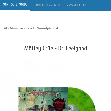
KÕIK TOOTE KOHTA 
TEHNILISED ANDMED 
ARVAMUSED (0) 
Muusika market
Vinüülplaadid
Mötley Crüe - Dr. Feelgood