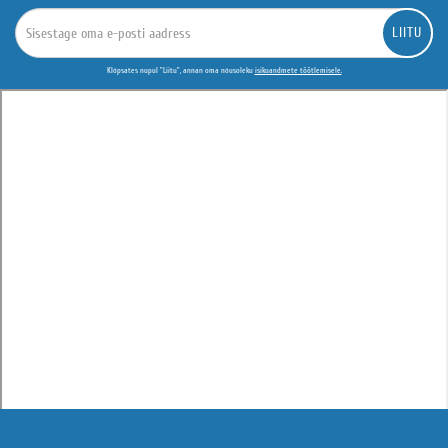
LIITU
Klõpsates nupul "Liitu", annan oma nõusoleku
isikuandmete töötlemisele.