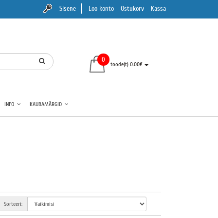
Sisene
Loo konto
Ostukorv
Kassa
0
toode(t) 0.00€
INFO
KAUBAMÄRGID
Sorteeri: