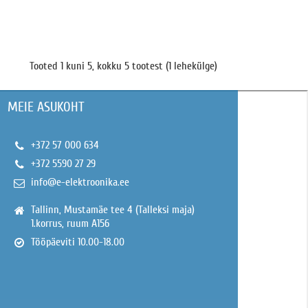
Tooted 1 kuni 5, kokku 5 tootest (1 lehekülge)
MEIE ASUKOHT
+372 57 000 634
+372 5590 27 29
info@e-elektroonika.ee
Tallinn, Mustamäe tee 4 (Talleksi maja)
1.korrus, ruum A156
Tööpäeviti 10.00-18.00