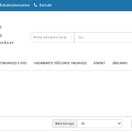
Kohaletoimetamine
Kontakt
9
00
onika.ee
TINGIMUSED E-POES
ISIKUANDMETE TÖÖTLEMISE TINGIMUSED
KONTAKT
JÄRELMAKS
Näita korraga: