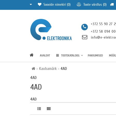
Soovide nimekiri (0)
Toote võrdlus (0)
+372 55 90 27 2
+372 58 094 0
info@e-elektro
AVALEHT
TOOTEKATALOOG
PAKKUMISED
MÜÜGI
Kaubamärk
4AD
4AD
4AD
4AD