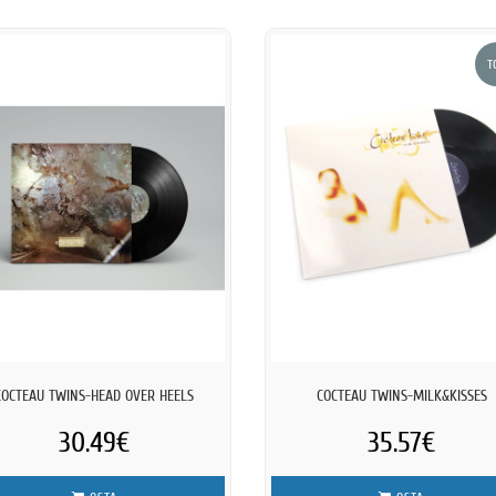
T
COCTEAU TWINS-HEAD OVER HEELS
COCTEAU TWINS-MILK&KISSES
30.49€
35.57€