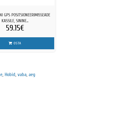
NI GPS POSITSIONEERIMISSEADE
KASSILE, SININE...
59.15€
OSTA
le
,
Hobid
,
vaba
,
aeg