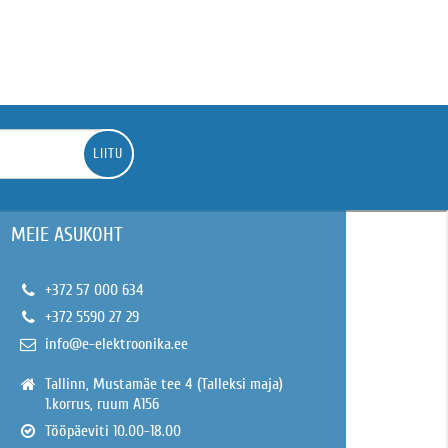
LIITU
MEIE ASUKOHT
+372 57 000 634
+372 5590 27 29
info@e-elektroonika.ee
Tallinn, Mustamäe tee 4 (Talleksi maja)
1.korrus, ruum A156
Tööpäeviti 10.00-18.00