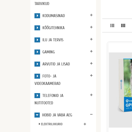
TARVIKUD
KODUMASINAD
KÖÖGITEHNIKA
ILU JA TERVIS
GAMING
ARVUTID JA LISAD
FOTO- JA
VIDEOKAAMERAD
TELEFONID JA
NUTITOOTED
HOBID JA VABA AEG
ELEKTRILIIKURID