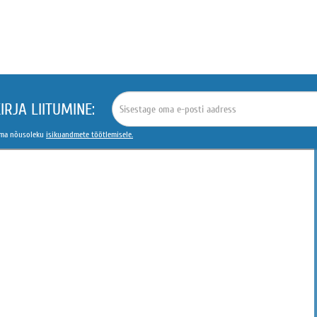
IRJA LIITUMINE:
 oma nõusoleku
isikuandmete töötlemisele.