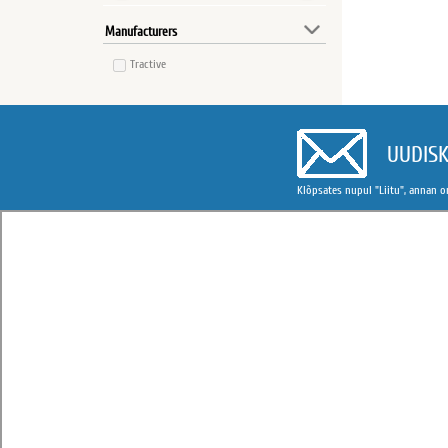
Manufacturers
Tractive
UUDISK
Klõpsates nupul "Liitu", annan