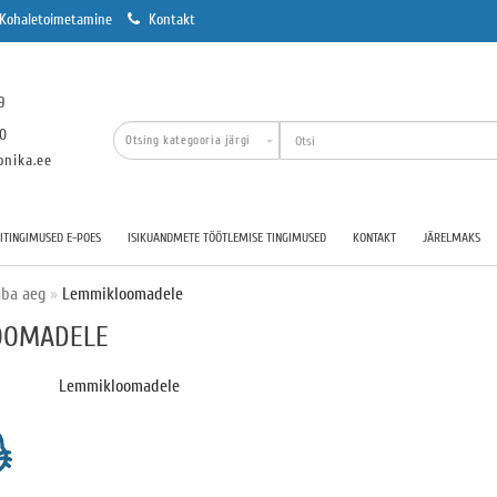
Kohaletoimetamine
Kontakt
9
00
onika.ee
TINGIMUSED E-POES
ISIKUANDMETE TÖÖTLEMISE TINGIMUSED
KONTAKT
JÄRELMAKS
aba aeg
Lemmikloomadele
OOMADELE
Lemmikloomadele