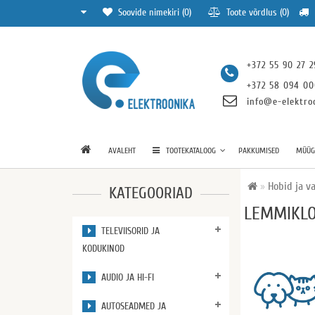
Soovide nimekiri (0)
Toote võrdlus (0)
+372 55 90 27 2
+372 58 094 0
info@e-elektro
AVALEHT
TOOTEKATALOOG
PAKKUMISED
MÜÜGI
Hobid ja v
KATEGOORIAD
LEMMIKL
TELEVIISORID JA
KODUKINOD
AUDIO JA HI-FI
AUTOSEADMED JA