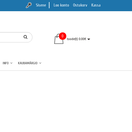
Sisene
Loo konto
Ostukorv
Kassa
0
toode(t) 0.00€
INFO
KAUBAMÄRGID