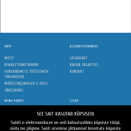
INFO
KLIENDITEENINDUS
MEIST
SISUKAART
KOHALETOIMETAMINE
KAUBA TAGASTUS
ISIKUANDMETE TÖÖTLEMISE
KONTAKT
TINGIMUSED
MÜÜGITINGIMUSED E-POES
JÄRELMAKS
MINU KONTO
LISAD
MINU KONTO
KAUBAMÄRGID
SEE SAIT KASUTAB KÜPSISEID
TELLIMUSTE AJALUGU
KINKEKAARDID
Saidil e-elektroonika.ee on neli kohustuslikku küpsiste tüüpi,
SOOVIDE NIMEKIRI
SOODUSPAKKUMISED
mida me jälgime. Saidi sirvimise jätkamisel kinnitate küpsiste