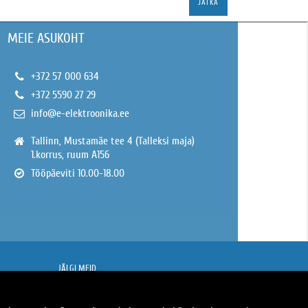
JÄTKA
MEIE ASUKOHT
+372 57 000 634
+372 5590 27 29
info@e-elektroonika.ee
Tallinn, Mustamäe tee 4 (Talleksi maja)
1.korrus, ruum A156
Tööpäeviti 10.00-18.00
JÄLGI MEID