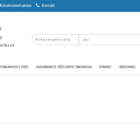
Kohaletoimetamine
Kontakt
9
00
onika.ee
TINGIMUSED E-POES
ISIKUANDMETE TÖÖTLEMISE TINGIMUSED
KONTAKT
JÄRELMAKS