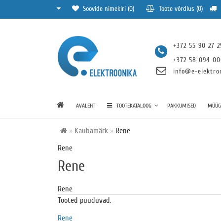
Soovide nimekiri (0)
Toote võrdlus (0)
+372 55 90 27 2
+372 58 094 0
info@e-elektro
AVALEHT
TOOTEKATALOOG
PAKKUMISED
MÜÜGI
Kaubamärk
Rene
Rene
Rene
Rene
Tooted puuduvad.
Rene