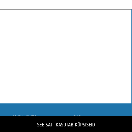
MINU KONTO
LISAD
SEE SAIT KASUTAB KÜPSISEID
MINU KONTO
KAUBAMÄRGID