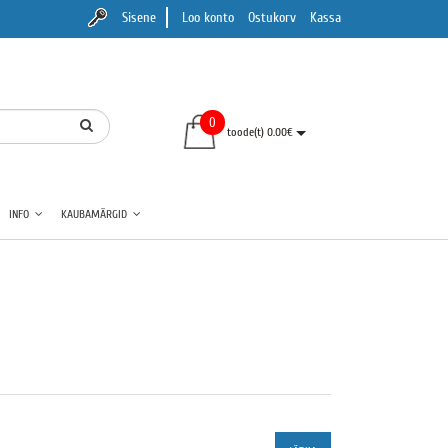
Sisene
Loo konto
Ostukorv
Kassa
0
toode(t) 0.00€
INFO
KAUBAMÄRGID