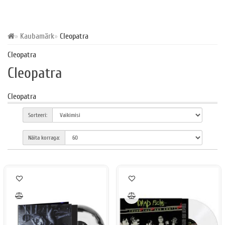
Kaubamärk
Cleopatra
Cleopatra
Cleopatra
Cleopatra
Sorteeri:
Näita korraga: