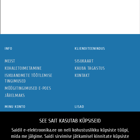
INFO
KLIENDITEENINDUS
MEIST
SISUKAART
KOHALETOIMETAMINE
KAUBA TAGASTUS
ISIKUANDMETE TÖÖTLEMISE
KONTAKT
TINGIMUSED
MÜÜGITINGIMUSED E-POES
JÄRELMAKS
MINU KONTO
LISAD
MINU KONTO
KAUBAMÄRGID
SEE SAIT KASUTAB KÜPSISEID
TELLIMUSTE AJALUGU
KINKEKAARDID
Saidil e-elektroonika.ee on neli kohustuslikku küpsiste tüüpi,
SOOVIDE NIMEKIRI
SOODUSPAKKUMISED
mida me jälgime. Saidi sirvimise jätkamisel kinnitate küpsiste