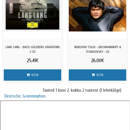
LANG LANG - BACH: GOLDBERG VARIATIONS
NOBUYUKI TSUJII - RACHMANINOFF &
2-CD
TCHAIKOVSKY - CD
25.41€
26.00€
OSTA
OSTA
Tooted 1 kuni 2, kokku 2 tootest (1 lehekülge)
Deutsche
,
Grammophon