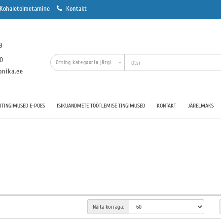
Kohaletoimetamine
Kontakt
9
00
onika.ee
TINGIMUSED E-POES
ISIKUANDMETE TÖÖTLEMISE TINGIMUSED
KONTAKT
JÄRELMAKS
Näita korraga: