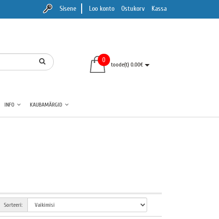
Sisene
Loo konto
Ostukorv
Kassa
0
toode(t) 0.00€
INFO
KAUBAMÄRGID
Sorteeri: