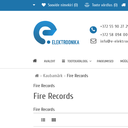
Soovide nimekiri (0)
Toote võrdlus (0)
+372 55 90 27 2
+372 58 094 0
info@e-elektro
AVALEHT
TOOTEKATALOOG
PAKKUMISED
MÜÜGI
Kaubamärk
Fire Records
Fire Records
Fire Records
Fire Records