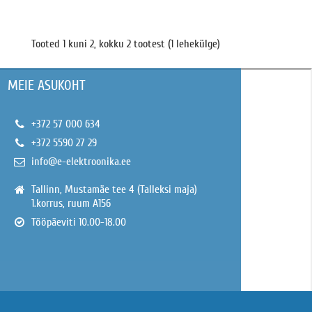
Tooted 1 kuni 2, kokku 2 tootest (1 lehekülge)
MEIE ASUKOHT
+372 57 000 634
+372 5590 27 29
info@e-elektroonika.ee
Tallinn, Mustamäe tee 4 (Talleksi maja)
1.korrus, ruum A156
Tööpäeviti 10.00-18.00