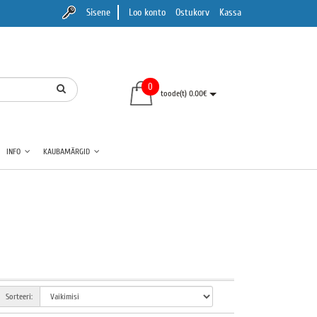
Sisene
Loo konto
Ostukorv
Kassa
0
toode(t) 0.00€
INFO
KAUBAMÄRGID
Sorteeri: