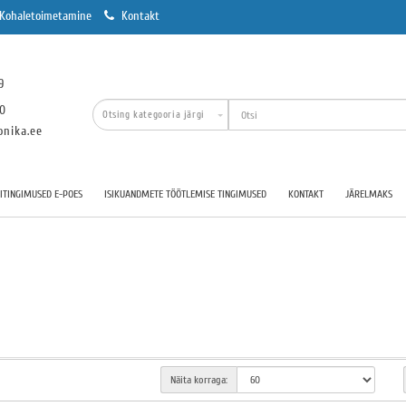
Kohaletoimetamine
Kontakt
9
00
onika.ee
TINGIMUSED E-POES
ISIKUANDMETE TÖÖTLEMISE TINGIMUSED
KONTAKT
JÄRELMAKS
Näita korraga: