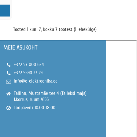
Tooted 1 kuni 7, kokku 7 tootest (1 lehekülge)
MEIE ASUKOHT
+372 57 000 634
+372 5590 27 29
info@e-elektroonika.ee
Tallinn, Mustamäe tee 4 (Talleksi maja)
1.korrus, ruum A156
Tööpäeviti 10.00-18.00