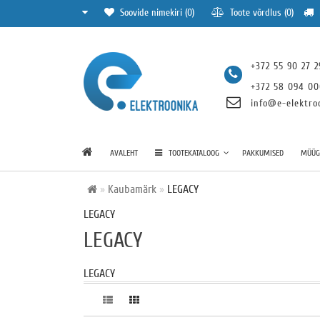
Soovide nimekiri (0)
Toote võrdlus (0)
+372 55 90 27 2
+372 58 094 0
info@e-elektro
AVALEHT
TOOTEKATALOOG
PAKKUMISED
MÜÜGI
Kaubamärk
LEGACY
LEGACY
LEGACY
LEGACY