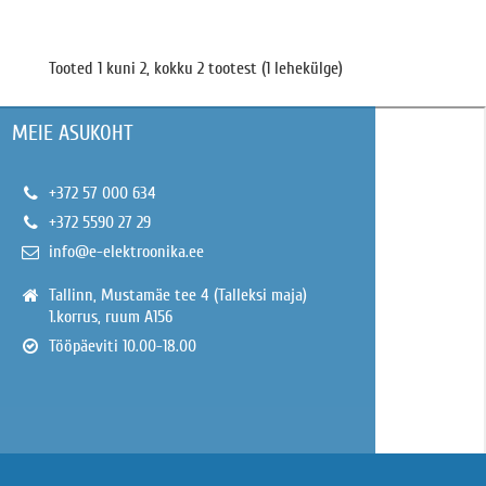
Tooted 1 kuni 2, kokku 2 tootest (1 lehekülge)
MEIE ASUKOHT
+372 57 000 634
+372 5590 27 29
info@e-elektroonika.ee
Tallinn, Mustamäe tee 4 (Talleksi maja)
1.korrus, ruum A156
Tööpäeviti 10.00-18.00