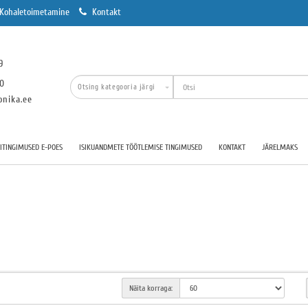
Kohaletoimetamine
Kontakt
9
00
onika.ee
TINGIMUSED E-POES
ISIKUANDMETE TÖÖTLEMISE TINGIMUSED
KONTAKT
JÄRELMAKS
Näita korraga: