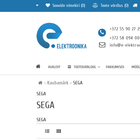
Soovide nimekiri (0)
Toote võrdlus (0)
+372 55 90 27 2
+372 58 094 0
info@e-elektro
AVALEHT
TOOTEKATALOOG
PAKKUMISED
MÜÜGI
Kaubamärk
SEGA
SEGA
SEGA
SEGA