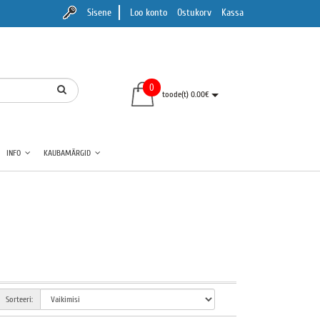
Sisene
Loo konto
Ostukorv
Kassa
0
toode(t) 0.00€
INFO
KAUBAMÄRGID
Sorteeri: