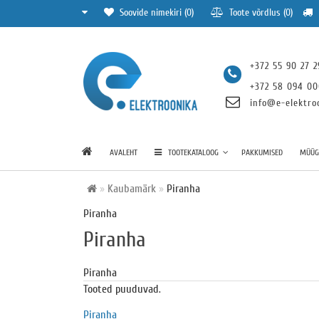
Soovide nimekiri (0)
Toote võrdlus (0)
+372 55 90 27 2
+372 58 094 0
info@e-elektro
AVALEHT
TOOTEKATALOOG
PAKKUMISED
MÜÜGI
Kaubamärk
Piranha
Piranha
Piranha
Piranha
Tooted puuduvad.
Piranha