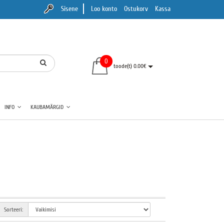
Sisene
Loo konto
Ostukorv
Kassa
0
toode(t) 0.00€
INFO
KAUBAMÄRGID
Sorteeri: