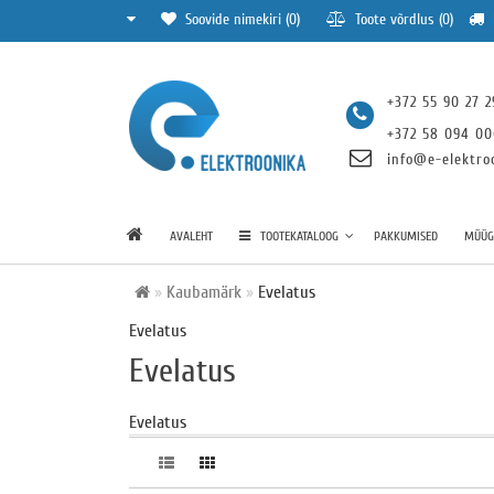
Soovide nimekiri (0)
Toote võrdlus (0)
+372 55 90 27 2
+372 58 094 0
info@e-elektro
AVALEHT
TOOTEKATALOOG
PAKKUMISED
MÜÜGI
Kaubamärk
Evelatus
Evelatus
Evelatus
Evelatus