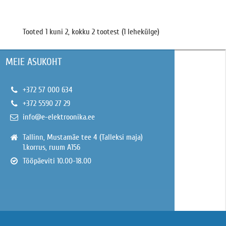
Tooted 1 kuni 2, kokku 2 tootest (1 lehekülge)
MEIE ASUKOHT
+372 57 000 634
+372 5590 27 29
info@e-elektroonika.ee
Tallinn, Mustamäe tee 4 (Talleksi maja)
1.korrus, ruum A156
Tööpäeviti 10.00-18.00