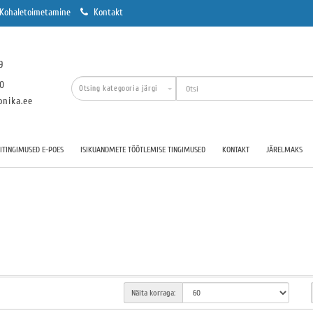
Kohaletoimetamine
Kontakt
9
00
onika.ee
TINGIMUSED E-POES
ISIKUANDMETE TÖÖTLEMISE TINGIMUSED
KONTAKT
JÄRELMAKS
Näita korraga: