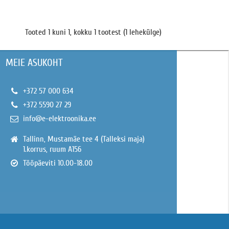
Tooted 1 kuni 1, kokku 1 tootest (1 lehekülge)
MEIE ASUKOHT
+372 57 000 634
+372 5590 27 29
info@e-elektroonika.ee
Tallinn, Mustamäe tee 4 (Talleksi maja)
1.korrus, ruum A156
Tööpäeviti 10.00-18.00