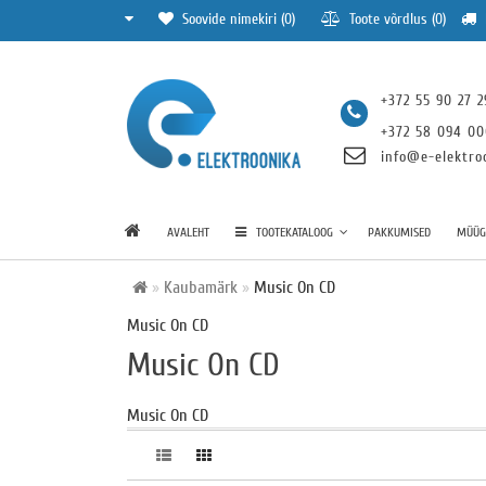
Soovide nimekiri (0)
Toote võrdlus (0)
+372 55 90 27 2
+372 58 094 0
info@e-elektro
AVALEHT
TOOTEKATALOOG
PAKKUMISED
MÜÜGI
Kaubamärk
Music On CD
Music On CD
Music On CD
Music On CD