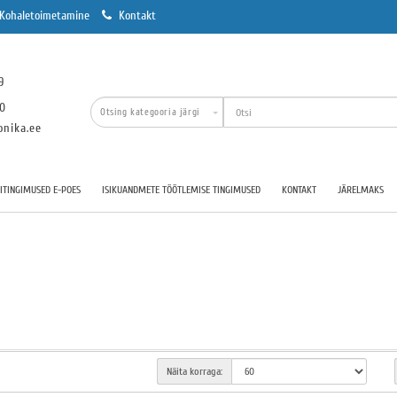
Kohaletoimetamine
Kontakt
9
00
onika.ee
TINGIMUSED E-POES
ISIKUANDMETE TÖÖTLEMISE TINGIMUSED
KONTAKT
JÄRELMAKS
Näita korraga: