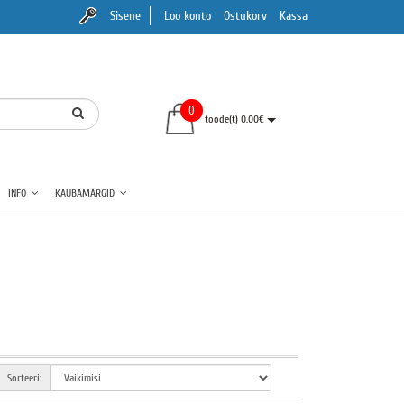
Sisene
Loo konto
Ostukorv
Kassa
0
toode(t) 0.00€
INFO
KAUBAMÄRGID
Sorteeri: