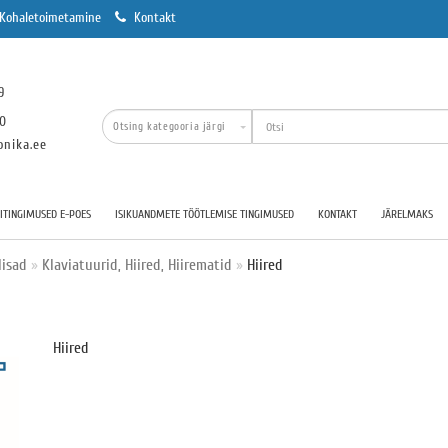
Kohaletoimetamine
Kontakt
9
00
onika.ee
TINGIMUSED E-POES
ISIKUANDMETE TÖÖTLEMISE TINGIMUSED
KONTAKT
JÄRELMAKS
lisad
Klaviatuurid, Hiired, Hiirematid
Hiired
Hiired