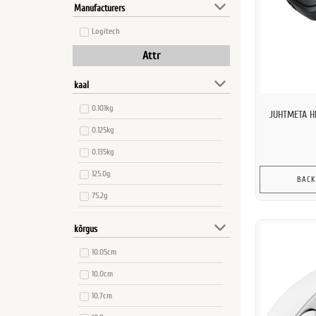
Manufacturers
Logitech
Attr
kaal
0.101kg
JUHTMETA H
0.125kg
0.135kg
125.0g
BACK
75.2g
75.4g
kõrgus
99.0g
10.05cm
10.0cm
10.7cm