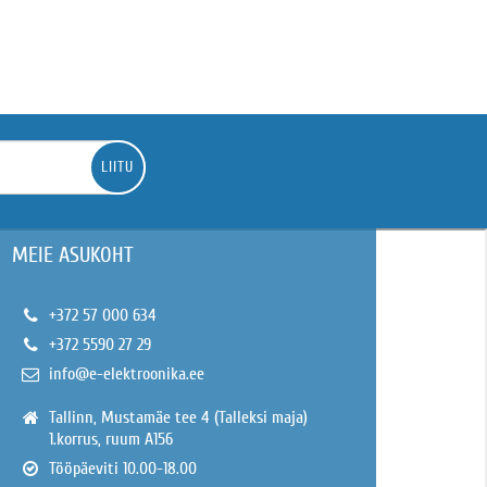
LIITU
MEIE ASUKOHT
+372 57 000 634
+372 5590 27 29
info@e-elektroonika.ee
Tallinn, Mustamäe tee 4 (Talleksi maja)
1.korrus, ruum A156
Tööpäeviti 10.00-18.00