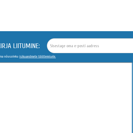
IRJA LIITUMINE:
 oma nõusoleku
isikuandmete töötlemisele.