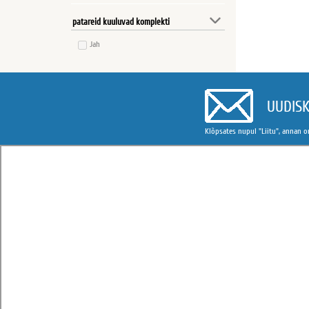
patareid kuuluvad komplekti
Jah
UUDISK
Klõpsates nupul "Liitu", annan