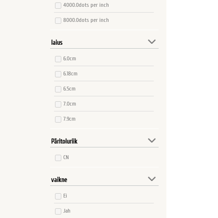
4000.0dots per inch
8000.0dots per inch
laius
6.0cm
6.18cm
6.5cm
7.0cm
7.9cm
Päritoluriik
CN
vaikne
Ei
Jah