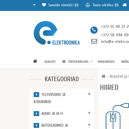
Soovide nimekiri (0)
Toote võrdlus (0)
+372 55 90 27 2
+372 58 094 0
info@e-elektro
AVALEHT
TOOTEKATALOOG
PAKKUMISED
MÜÜGI
Arvutid ja 
KATEGOORIAD
HIIRED
TELEVIISORID JA
KODUKINOD
AUDIO JA HI-FI
AUTOSEADMED JA