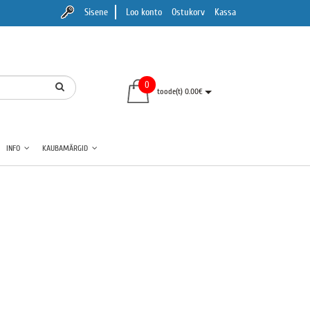
Sisene
Loo konto
Ostukorv
Kassa
0
toode(t) 0.00€
INFO
KAUBAMÄRGID