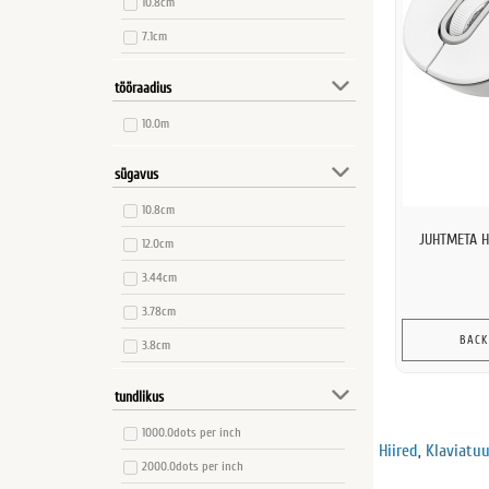
10.8cm
7.1cm
7.85cm
tööraadius
9.9cm
10.0m
sügavus
10.8cm
JUHTMETA H
12.0cm
3.44cm
3.78cm
BACK
3.8cm
3.9cm
tundlikus
7.1cm
1000.0dots per inch
Hiired
,
Klaviatuu
2000.0dots per inch