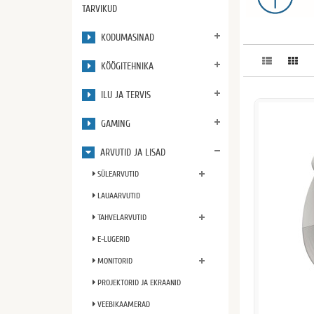
TARVIKUD
KODUMASINAD
KÖÖGITEHNIKA
ILU JA TERVIS
GAMING
ARVUTID JA LISAD
SÜLEARVUTID
LAUAARVUTID
TAHVELARVUTID
E-LUGERID
MONITORID
PROJEKTORID JA EKRAANID
VEEBIKAAMERAD