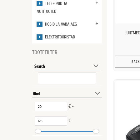
TELEFONID JA
NUTITOOTED
HOBID JA VABA AEG
JUHTMETA
ELEKTRITÖÖRISTAD
TOOTEFILTER
BACK
Search
Hind
€ -
€