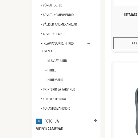
VÕRGUTOOTED
JUHTMATA 
ARVUTI KOMPONENDID
VÄLISED ANDMEKANDJAD
ARVUTIKÕLARID
KLAVIATUURID, HIIRED,
BACK
HIIREMATID
- KLAVIATUURID
- HIIRED
- HIIREMATID
PRINTERID JA TARVIKUD
KONTORITEHNIKA
PUHASTUSVAHENDID
FOTO- JA
VIDEOKAAMERAD