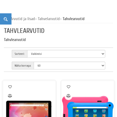
Arvutid ja lisad
Tahvelarvutid
Tahvlearvutid
TAHVLEARVUTID
Tahvlearvutid
Sorteeri:
Näita korraga: