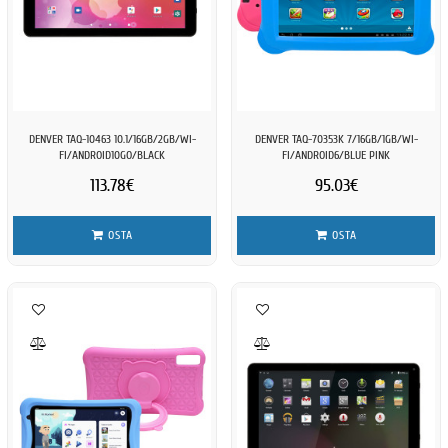
DENVER TAQ-10463 10.1/16GB/2GB/WI-
DENVER TAQ-70353K 7/16GB/1GB/WI-
FI/ANDROID10GO/BLACK
FI/ANDROID6/BLUE PINK
113.78€
95.03€
OSTA
OSTA