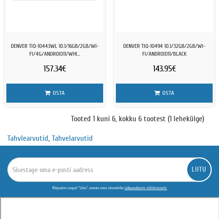
DENVER TIQ-10443WL 10.1/16GB/2GB/WI-
DENVER TIQ-10494 10.1/32GB/2GB/WI-
FI/4G/ANDROID11/WHI...
FI/ANDROID11/BLACK
157.34€
143.95€
OSTA
OSTA
Tooted 1 kuni 6, kokku 6 tootest (1 lehekülge)
Tahvlearvutid
,
Tahvelarvutid
LIITU
Klõpsates nupul "Liitu", annan oma nõusoleku
isikuandmete töötlemisele.