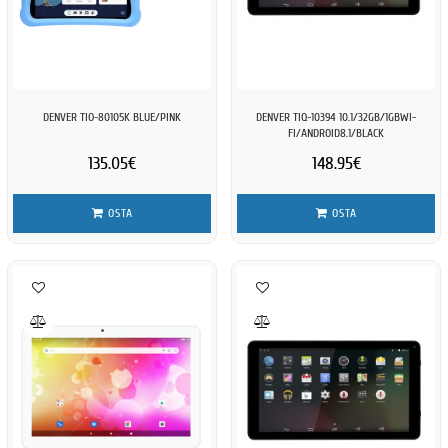
DENVER TIO-80105K BLUE/PINK
DENVER TIQ-10394 10.1/32GB/1GBWI-
FI/ANDROID8.1/BLACK
135.05€
148.95€
OSTA
OSTA